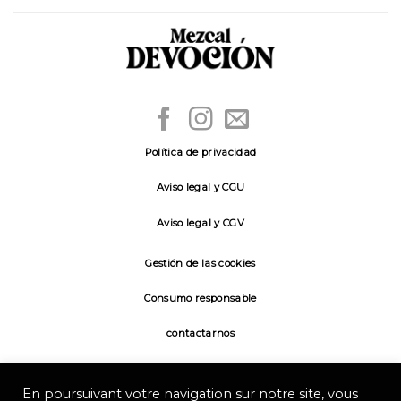
Política de privacidad
Aviso legal y CGU
Aviso legal y CGV
Gestión de las cookies
Consumo responsable
contactarnos
CONOCER ES NO EXCEDERSE |
WWW.ALCOHOLINFORMATE.ORG.MX
|
En poursuivant votre navigation sur notre site, vous
ESTE CONTENIDO ES SÓLO PARA MAYORES DE EDAD Y NO DEBE