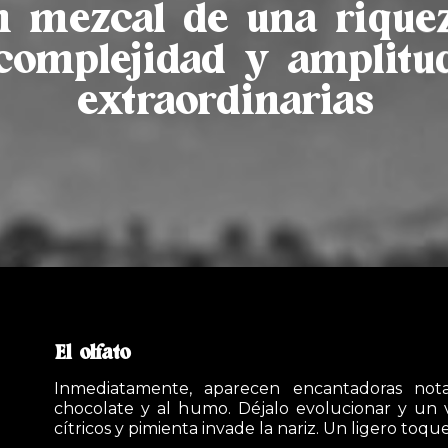
n mezcal de una riquez
complejidad y amplitu
extraordinarias
El olfato
Inmediatamente, aparecen encantadoras nota
chocolate y al humo. Déjalo evolucionar y un
cítricos y pimienta invade la nariz. Un ligero toq