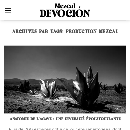
Skip
to
content
ARCHIVES PAR TAGS:
PRODUCTION MEZCAL
ANATOMIE DE L’AGAVE : UNE DIVERSITÉ ÉPOUSTOUFLANTE
Plus de 200 espèces ont à ce jour été répertoriées, dont