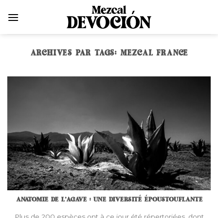
Skip
to
content
ARCHIVES PAR TAGS:
MEZCAL FRANCE
ANATOMIE DE L’AGAVE : UNE DIVERSITÉ ÉPOUSTOUFLANTE
Plus de 200 espèces ont à ce jour été répertoriées, dont