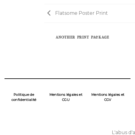
Flatsome Poster Print
AZINE
ANOTHER PRINT PACKAGE
Politique de
Mentions légales et
Mentions légales et
confidentialité
CGU
CGV
L'abus d'