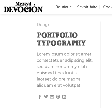
Skip
Boutique
Savoir-faire
Cock
to
content
Design
PORTFOLIO
TYPOGRAPHY
Lorem ipsum dolor sit amet,
consectetuer adipiscing elit,
sed diam nonummy nibh
euismod tincidunt ut
laoreet dolore magna
aliquam erat volutpat.